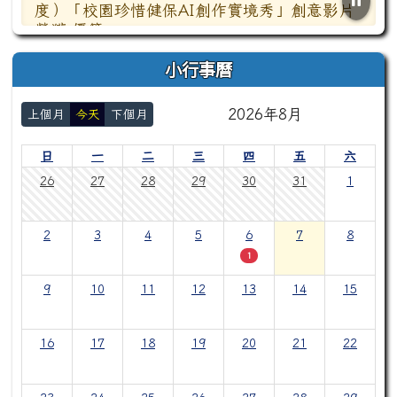
度）「校園珍惜健保AI創作實境秀」創意影片
榮獲-優等
教育部國民及學前教育署114學年度校園菸
小行事曆
檳危害防制教育「影爆倡議」短片競賽榮獲-優
等
2026年8月
上個月
今天
下個月
藝術與人文活動 四年級班級才藝展演，成
日
一
二
三
四
五
六
績公告。
26
27
28
29
30
31
1
賀！本校參加115年度龜山區語文競賽 成
績優異!!!
2
3
4
5
6
7
8
1
教育部國民及學前教育署115年（114學年
度）「校園珍惜健保AI創作實境秀」創意影片
9
10
11
12
13
14
15
榮獲-優等
教育部國民及學前教育署114學年度校園菸
16
17
18
19
20
21
22
檳危害防制教育「影爆倡議」短片競賽榮獲-優
等