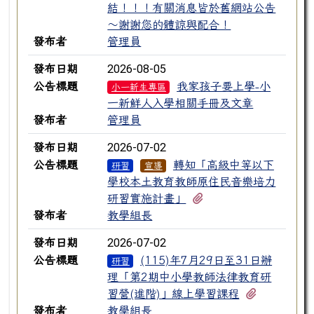
結！！！有關消息皆於舊網站公告
～謝謝您的體諒與配合！
發布者
管理員
2026-08-05
發布日期
公告標題
我家孩子要上學-小
小一新生專區
一新鮮人入學相關手冊及文章
發布者
管理員
2026-07-02
發布日期
公告標題
轉知「高級中等以下
研習
宣導
學校本土教育教師原住民音樂培力
有1個附檔
研習實施計畫」
發布者
教學組長
2026-07-02
發布日期
公告標題
(115)年7月29日至31日辦
研習
理「第2期中小學教師法律教育研
有1個附檔
習營(進階)」線上學習課程
發布者
教學組長