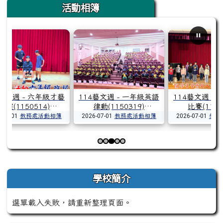
活動相簿
4藝文週 - 六年級才藝
114藝文週 - 一年級英語
114藝文週 -
展演(1150514)
律動(1150319)
比賽(1150
-07-01
教務處活動相簿
2026-07-01
教務處活動相簿
2026-07-01
教務
第 3 張，共 5 張
左邊區域內容
學校簡介
選單載入失敗，請重新整理頁面。