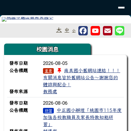
桃園市龜山區南美國小
導覽列
跳至主內容區
工具列
大
中
小
頁尾區域
上中區域內容
校園消息
新聞列表
2026-08-05
發布日期
公告標題
南美國小舊網站連結！！！
重要
有關消息皆於舊網站公告～謝謝您的
體諒與配合！
發布來源
教務處
2026-08-06
發布日期
公告標題
中正國小辦理「桃園市115年度
研習
加強各校教職員及家長特教知能研
習」